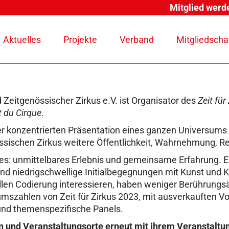
Mitglied werd
Aktuelles
Projekte
Verband
Mitgliedscha
d Zeitgenössischer Zirkus e.V. ist Organisator des
Zeit für
t du Cirque
.
er konzentrierten Präsentation eines ganzen Universum
össischen Zirkus weitere Öffentlichkeit, Wahrnehmung, 
nes: unmittelbares Erlebnis und gemeinsame Erfahrung. E
nd niedrigschwellige Initialbegegnungen mit Kunst und Kul
ellen Codierung interessieren, haben weniger Berührung
kumszahlen von Zeit für Zirkus 2023, mit ausverkauften 
nd themenspezifische Panels.
ten und Veranstaltungsorte erneut mit ihrem Veranstaltu