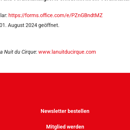
lar:
https://forms.office.com/e/PZnGBndtMZ
01. August 2024 geöffnet.
La Nuit du Cirque
:
www.lanuitducirque.com
Newsletter bestellen
Mitglied werden