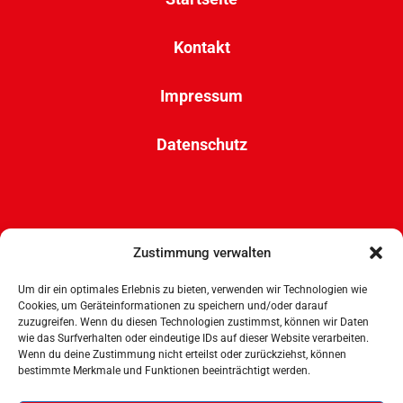
Kontakt
Impressum
Datenschutz
Bundesverband Zeitgenössischer Zirkus e.V.
Zustimmung verwalten
Wandsbeker Str. 6
50737 Köln
Um dir ein optimales Erlebnis zu bieten, verwenden wir Technologien wie
mail(at)bu-zz.de
Cookies, um Geräteinformationen zu speichern und/oder darauf
zuzugreifen. Wenn du diesen Technologien zustimmst, können wir Daten
wie das Surfverhalten oder eindeutige IDs auf dieser Website verarbeiten.
Wenn du deine Zustimmung nicht erteilst oder zurückziehst, können
bestimmte Merkmale und Funktionen beeinträchtigt werden.