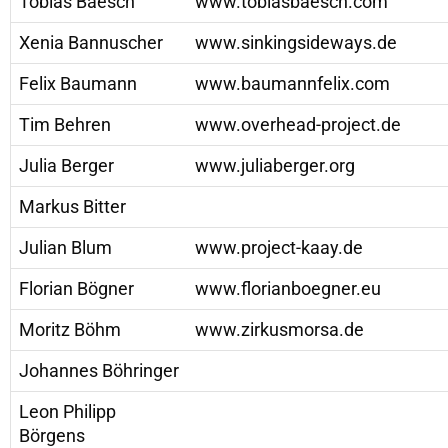
Tobias Baesch
www.tobiasbaesch.com
Xenia Bannuscher
www.sinkingsideways.de
Felix Baumann
www.baumannfelix.com
Tim Behren
www.overhead-project.de
Julia Berger
www.juliaberger.org
Markus Bitter
Julian Blum
www.project-kaay.de
Florian Bögner
www.florianboegner.eu
Moritz Böhm
www.zirkusmorsa.de
Johannes Böhringer
Leon Philipp
Börgens