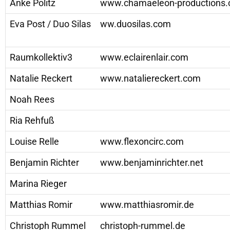
Anke Politz
www.chamaeleon-productions
Eva Post / Duo Silas
ww.duosilas.com
Raumkollektiv3
www.eclairenlair.com
Natalie Reckert
www.nataliereckert.com
Noah Rees
Ria Rehfuß
Louise Relle
www.flexoncirc.com
Benjamin Richter
www.benjaminrichter.net
Marina Rieger
Matthias Romir
www.matthiasromir.de
Christoph Rummel
christoph-rummel.de