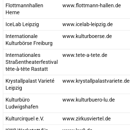
Flottmannhallen
www.flottmann-hallen.de
Herne
IceLab Leipzig
www.icelab-leipzig.de
Internationale
www.kulturboerse.de
Kulturbörse Freiburg
Internationales
www.tete-a-tete.de
Straßentheaterfestival
tête-à-tête Rastatt
Krystallpalast Varieté
www.krystallpalastvariete.de
Leipzig
Kulturbüro
www.kulturbuero-lu.de
Ludwigshafen
Kulturcirquel e.V.
www.zirkusviertel.de