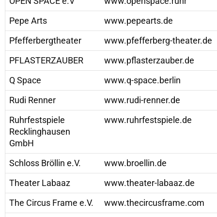
OPEN SPACE e.V
www.openspace.ruhr
Pepe Arts
www.pepearts.de
Pfefferbergtheater
www.pfefferberg-theater.de
PFLASTERZAUBER
www.pflasterzauber.de
Q Space
www.q-space.berlin
Rudi Renner
www.rudi-renner.de
Ruhrfestspiele
www.ruhrfestspiele.de
Recklinghausen
GmbH
Schloss Bröllin e.V.
www.broellin.de
Theater Labaaz
www.theater-labaaz.de
The Circus Frame e.V.
www.thecircusframe.com