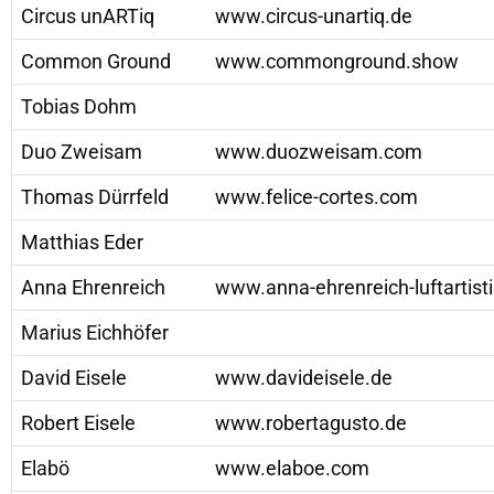
Circus unARTiq
www.circus-unartiq.de
Common Ground
www.commonground.show
Tobias Dohm
Duo Zweisam
www.duozweisam.com
Thomas Dürrfeld
www.felice-cortes.com
Matthias Eder
Anna Ehrenreich
www.anna-ehrenreich-luftartist
Marius Eichhöfer
David Eisele
www.davideisele.de
Robert Eisele
www.robertagusto.de
Elabö
www.elaboe.com