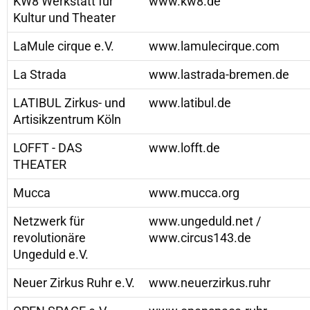
KW8 Werkstatt für
www.kw8.de
Kultur und Theater
LaMule cirque e.V.
www.lamulecirque.com
La Strada
www.lastrada-bremen.de
LATIBUL Zirkus- und
www.latibul.de
Artisikzentrum Köln
LOFFT - DAS
www.lofft.de
THEATER
Mucca
www.mucca.org
Netzwerk für
www.ungeduld.net /
revolutionäre
www.circus143.de
Ungeduld e.V.
Neuer Zirkus Ruhr e.V.
www.neuerzirkus.ruhr