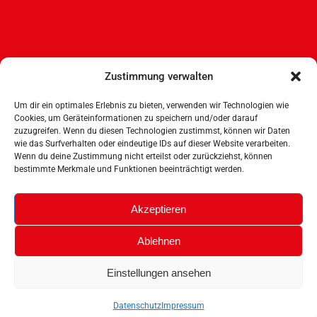
Bundesverband Zeitgenössischer Zirkus e.V.
Zustimmung verwalten
Wandsbeker Str. 6
50737 Köln
Um dir ein optimales Erlebnis zu bieten, verwenden wir Technologien wie
mail(at)bu-zz.de
Cookies, um Geräteinformationen zu speichern und/oder darauf
zuzugreifen. Wenn du diesen Technologien zustimmst, können wir Daten
wie das Surfverhalten oder eindeutige IDs auf dieser Website verarbeiten.
Wenn du deine Zustimmung nicht erteilst oder zurückziehst, können
bestimmte Merkmale und Funktionen beeinträchtigt werden.
Akzeptieren
Ablehnen
Einstellungen ansehen
© 2025 BUZZ
Datenschutz
Impressum