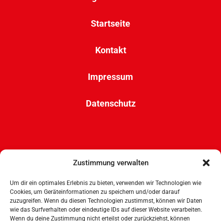
Startseite
Kontakt
Impressum
Datenschutz
Bundesverband Zeitgenössischer Zirkus e.V.
Zustimmung verwalten
Wandsbeker Str. 6
50737 Köln
Um dir ein optimales Erlebnis zu bieten, verwenden wir Technologien wie
mail(at)bu-zz.de
Cookies, um Geräteinformationen zu speichern und/oder darauf
zuzugreifen. Wenn du diesen Technologien zustimmst, können wir Daten
wie das Surfverhalten oder eindeutige IDs auf dieser Website verarbeiten.
Wenn du deine Zustimmung nicht erteilst oder zurückziehst, können